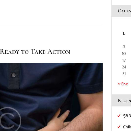
Cale
L
3
 Ready to Take Action
10
17
24
31
« Ene
Recen
$8.3
Chil