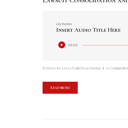
Lawsuit Consolidation and
Lily Hunter
Insert Audio Title Here
Reproductor
00:00
de
audio
Posted by
LeviaTanOdalOs9991
0
Comment
READ MORE