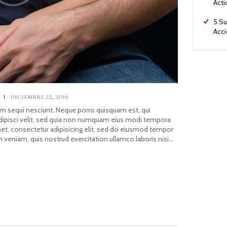
Acti
5 Su
Acc
s
diciembre 22, 2016
m sequi nesciunt. Neque porro quisquam est, qui
adipisci velit, sed quia non numquam eius modi tempora
met, consectetur adipisicing elit, sed do eiusmod tempor
m veniam, quis nostrud exercitation ullamco laboris nisi…