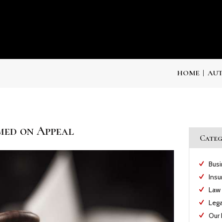
HOME
AUT
med on Appeal
Categ
Bus
Insu
Law
Lega
Our 