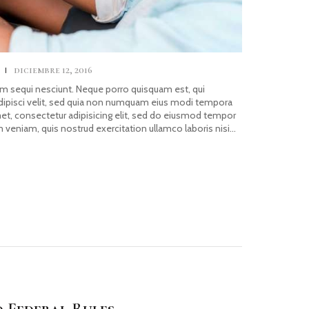
s
diciembre 12, 2016
m sequi nesciunt. Neque porro quisquam est, qui
adipisci velit, sed quia non numquam eius modi tempora
met, consectetur adipisicing elit, sed do eiusmod tempor
m veniam, quis nostrud exercitation ullamco laboris nisi…