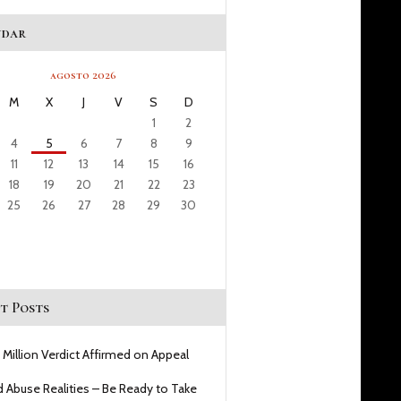
ndar
agosto 2026
M
X
J
V
S
D
1
2
4
5
6
7
8
9
11
12
13
14
15
16
18
19
20
21
22
23
25
26
27
28
29
30
t Posts
 Million Verdict Affirmed on Appeal
d Abuse Realities – Be Ready to Take