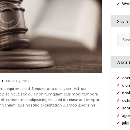
Wor
Searc
Buscar:
Archi
ene
s
enero 4, 2017
dic
m sequi nesciunt. Neque porro quisquam est, qui
nov
adipisci velit, sed quia non numquam eius modi tempora
met, consectetur adipisicing elit, sed do eiusmod tempor
oct
m veniam, quis nostrud exercitation ullamco laboris nisi…
sep
ago
juli