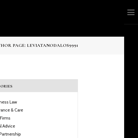
HOR PAGE: LEVIATANODALOS9991
ories
iness Law
rance & Care
 Firms
l Advice
Partnership