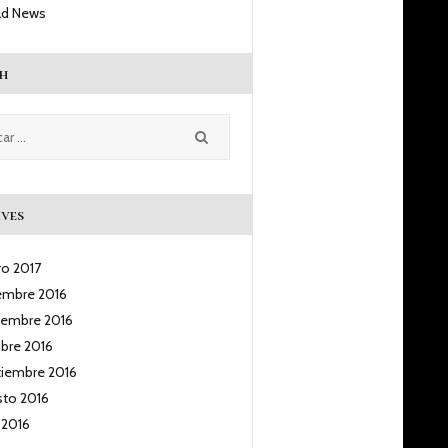
ld News
h
ves
ro
2017
iembre
2016
iembre
2016
ubre
2016
tiembre
2016
sto
2016
o
2016